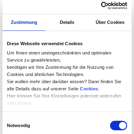
Zustimmung
Details
Über Cookies
Diese Webseite verwendet Cookies
Categories:
Business Relations
Um Ihnen einen uneingeschränkten und optimalen
Service zu gewährleisten,
Monetize proactive your e-business
benötigen wir Ihre Zustimmung für die Nutzung von
& access to accurate experiences
Cookies und ähnlichen Technologien.
Sie wollen mehr über darüber wissen? Dann finden Sie
alle Details dazu auf unserer Seite
Cookies.
Hier können Sie Ihre Einstellungen jederzeit widerrufen
read more
oder ändern.
Einwilligungsauswahl
Notwendig